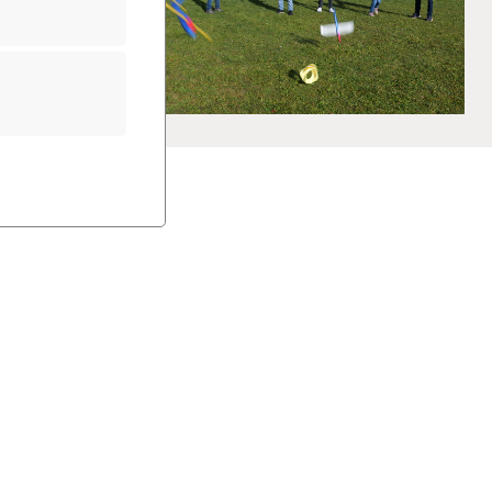
und Schüler auch die Möglichkeit, die
bringen.
 oder Basketballspielen stehen den
tten zu Verfügung. Wer sich lieber ohne
keln, Balanciergeräte (Slacklines und