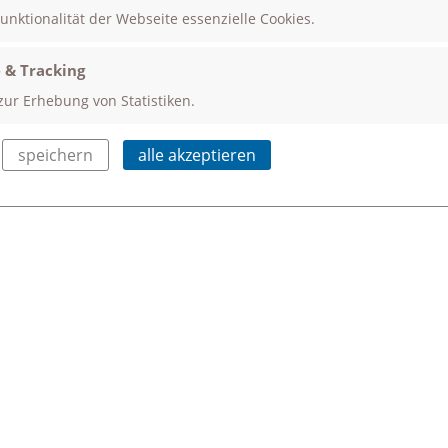
Funktionalität der Webseite essenzielle Cookies.
 & Tracking
zur Erhebung von Statistiken.
speichern
alle akzeptieren
SCHULCAMPUS
Neben den Neigungsgruppen haben die Schülerinnen 
Pausen auf unserem großzügigen Schulgelände zu ver
Neben unseren beiden Tartanplätzen zum Kicken
Schülerinnen und Schülern auch sechs Tischtennispla
Ball beschäftigen möchte kann unsere Reifenschau