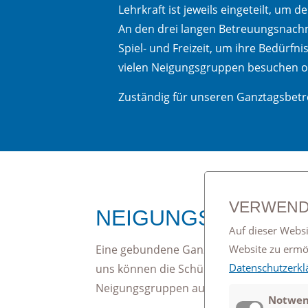
Lehrkraft ist jeweils eingeteilt, um
An den drei langen Betreuungsnachmi
Spiel- und Freizeit, um ihre Bedürf
vielen Neigungsgruppen besuchen o
Zuständig für unseren Ganztagsbetr
VERWEND
NEIGUNGSGRUPPE
Auf dieser Websi
Eine gebundene Ganztagsschule lebt gera
Website zu erm
Datenschutzerkl
uns können die Schülerinnen und Schüler
Neigungsgruppen auswählen.
Notwen