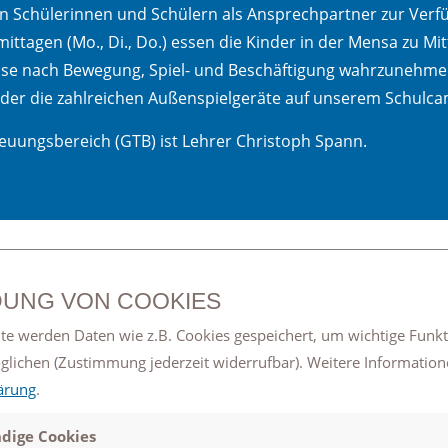
 den Schülerinnen und Schülern als Ansprechpartner zur Verf
ttagen (Mo., Di., Do.) essen die Kinder in der Mensa zu Mi
nisse nach Bewegung, Spiel- und Beschäftigung wahrzunehme
der die zahlreichen Außenspielgeräte auf unserem Schulc
euungsbereich (GTB) ist Lehrer Christoph Spann.
UNG VON COOKIES
N
te werden Daten wie z.B. Cookies gespeichert, um wichtige Funk
de auch von ihrem Spiel- und Freizeitangebot. Bei
öglichen
(Zustimmung jederzeit widerrufbar). Weitere Information
ärung
.
 der Unter-, Mittel- und Oberstufe aus zahlreichen
dige Cookies