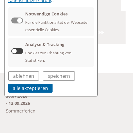
Datenschutzerklärung
.
Notwendige Cookies
Für die Funktionalität der Webseite
27.07.2026
essenzielle Cookies.
ELGS IST OFFIZIELL „FAHRRADFREUNDLICHE
SCHULE“
Analyse & Tracking
Cookies zur Erhebung von
Statistiken.
ablehnen
speichern
VERANSTALTUNGEN
alle akzeptieren
30.07.2026
- 13.09.2026
Sommerferien