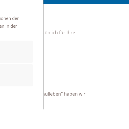
tionen der
en in der
eht Ihnen gerne persönlich für Ihre
n? In der Rubrik "Schulleben" haben wir
ellt.