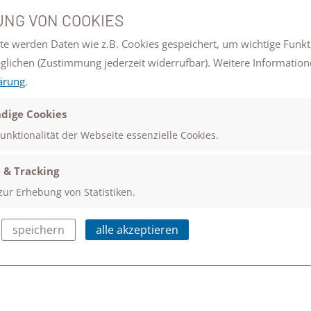
NG VON COOKIES
te werden Daten wie z.B. Cookies gespeichert, um wichtige Funk
öglichen
(Zustimmung jederzeit widerrufbar). Weitere Information
Der Vorstand des Förder- und Freundeskreises e. V. st
ärung
.
Fragen zur Verfügung.
dige Cookies
Peter Offtermatt
Funktionalität der Webseite essenzielle Cookies.
Telefon: 0176 / 24431395
E-Mail
 & Tracking
zur Erhebung von Statistiken.
Sie wollen mehr über unseren Schulförderverein wisse
speichern
alle akzeptieren
weitere Informationen
für Interessierte zusammengest