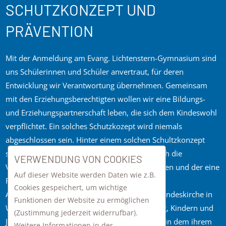
SCHUTZKONZEPT UND
PRÄVENTION
Mit der Anmeldung am Evang. Lichtenstern-Gymnasium sind
uns Schülerinnen und Schüler anvertraut, für deren
Entwicklung wir Verantwortung übernehmen. Gemeinsam
mit den Erziehungsberechtigten wollen wir eine Bildungs-
und Erziehungspartnerschaft leben, die sich dem Kindeswohl
verpflichtet. Ein solches Schutzkozept wird niemals
abgeschlossen sein. Hinter einem solchen Schultzkonzept
steht ein wiederkehrender Prozess, in dem sich die
VERWENDUNG VON COOKIES
Verantwortlichen dauerhaft der Thematik stellen und der eine
Auf dieser Website werden Daten wie z.B.
Fortschreibung des Konzeptes bedingt.
Cookies gespeichert, um wichtige
Als Einrichtung der Schulstiftung der Evang. Landeskirche in
Funktionen der Website zu ermöglichen
Württemberg stellen wir uns der Verpflichtung, Kindern und
(Zustimmung jederzeit widerrufbar).
Jugendlichen einen Schutzraum zu gewähren, in dem ihrem
Weitere Informationen in der