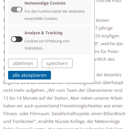
Antarktis auf, vorne links Initiator Herbert Ade-Thurow Foto:
Notwendige Cookies
Martin Kalb
Für die Funktionalität der Webseite
essenzielle Cookies.
Geophysikerin Amelie Nüsse konnte einen der letzten
sonnigen Tage in der Antarktis genießen. Die 27-jährige
Analyse & Tracking
Wissenschaftlerin ist Mitglied des derzeit rund 50-köpfigen
Cookies zur Erhebung von
Teams auf der Forschungsstation „Neumayer III", welche das
Statistiken.
Alfred-Wegener-Institut des Helmholtz-Zentrums für Polar-
und Meeresforschung rund 2000 Kilometer nördlich des
ablehnen
speichern
geografischen Südpols betreibt.
In etwa einem Monat, wenn der Polarwinter in der Antarktis
alle akzeptieren
beginnt, wird die Sonne an der Forschungsstation überhaupt
nicht mehr aufgehen. „Wir vom Team der Überwinterer sind
13 bis 14 Monate auf der Station. Aber neben unserer Arbeit
haben wir auch ausreichend Freizeitmöglichkeiten wie einen
Fitness- oder Filmraum, Gesellschaftsspiele, einen Billardtisch
und Tischkicker", erzählte Nüsses Kollege, der Meteorologe