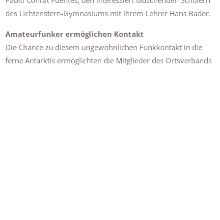
Pablo Conrat Fuentes, den interessiert lauschenden Schülern
des Lichtenstern-Gymnasiums mit ihrem Lehrer Hans Bader.
Amateurfunker ermöglichen Kontakt
Die Chance zu diesem ungewöhnlichen Funkkontakt in die
ferne Antarktis ermöglichten die Mitglieder des Ortsverbands
Stromberg im Deutschen Amateur Radio Club e.V.. „Wir
funken heute mit Hilfe des Satelliten Q0-100, der sich in 36
000 Kilometern Höhe ungefähr über dem Äquator in Afrika
befindet", erläuterte Herbert Ade-Thurow. Der Satellit sei mit
dem bekannten Astra-Satelliten für den Empfang der Fernseh-
und Rundfunkprogramme vergleichbar, erklärte der
Amateurfunk-Fachmann, der bereits im Vorfeld regelmäßig
Kontakt mit den Wissenschaftlern in der Antarktis hatte.
Dafür hatte er eigens bei der Bundesnetzagentur das
Rufzeichen „DN2LSG" beantragt und zum Anpeilen des
Satelliten eine Satellitenschüssel im Außenbereich der Schule
aufgebaut. Die Spannung war im Klassenzimmer förmlich