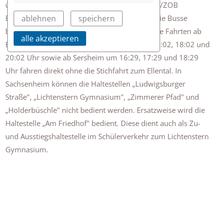
über Untermberg und Bissingen zum Bahnhof/ZOB
ablehnen
speichern
Bietigheim mit einer Stichfahrt zum Ellental. Die Busse
bedienen dort die Haltestelle „Fischerpfad". Die Fahrten ab
alle akzeptieren
Bietigheim Bahnhof/ZOB um 06:02, 16:02, 17:02, 18:02 und
20:02 Uhr sowie ab Sersheim um 16:29, 17:29 und 18:29
Uhr fahren direkt ohne die Stichfahrt zum Ellental. In
Sachsenheim können die Haltestellen „Ludwigsburger
Straße", „Lichtenstern Gymnasium", „Zimmerer Pfad" und
„Holderbüschle" nicht bedient werden. Ersatzweise wird die
Haltestelle „Am Friedhof" bedient. Diese dient auch als Zu-
und Ausstiegshaltestelle im Schülerverkehr zum Lichtenstern
Gymnasium.
• Linie 571 & 571A: Die Linien 571 & 571A verkehrt ab der
Haltestelle „Bietigheim, Ellentalgymnasien (Pos 1)" über
Untermberg nach Großsachsenheim. Die Haltestelle
„Großsachsenheim Am Friedhof" dient als Ersatzhaltestelle