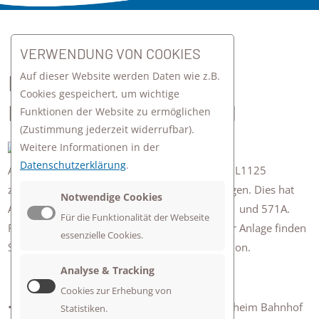
VERWENDUNG VON COOKIES
zurück zur Übersicht
Auf dieser Website werden Daten wie z.B.
INFOS ZUR
Cookies gespeichert, um wichtige
BAUSTELLENSITUATION
Funktionen der Website zu ermöglichen
(Zustimmung jederzeit widerrufbar).
Weitere Informationen in der
Datenschutzerklärung
.
Am 23. Juni startet die Baumaßnahme auf der L1125
zwischen Sachsenheim und Bietigheim-Bissingen. Dies hat
Notwendige Cookies
Auswirkungen auf die FMO-Buslinien 566, 571 und 571A.
Für die Funktionalität der Webseite
Folgende Umleitungen sind vorgesehen. In der Anlage finden
essenzielle Cookies.
Sie die Umleitungsfahrpläne zu Ihrer Information.
Analyse & Tracking
Cookies zur Erhebung von
• Linie 566: Die Linie 566 verkehrt ab Sachsenheim Bahnhof
Statistiken.