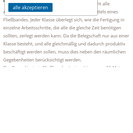
baut sein Auto und macht alle
alle akzeptieren
Arbeitsschritte selbst, kommt die Fertigung mittels eines
Fließbandes. Jeder Klasse überlegt sich, wie die Fertigung in
einzelne Arbeitsschritte, die alle die gleiche Zeit benötigen
sollten, zerlegt werden kann. Da die Belegschaft nur aus einer
Klasse besteht, und alle gleichmäßig und dadurch produktiv
beschäftigt werden sollen, muss dies neben den räumlichen
Gegebenheiten berücksichtigt werden.
Der Raum lässt ein Fließband mit einer Länge von 21 Metern
zu. Da nicht alle alles gleich gut können, kommt es im
Prozess zu Anpassungen, um den Ausschussanteil möglichst
gering zu halten.
Vor dem Aufbau des Fließbandes werden die Schüler mit den
Überlegungen von Henry Ford in die Welt des Fließbandes
eingestimmt.
Ziel ist es, bei erträglicher Ausschussrate, einen