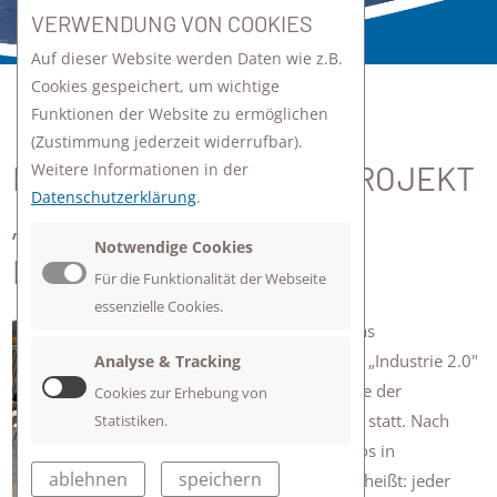
VERWENDUNG VON COOKIES
Auf dieser Website werden Daten wie z.B.
Cookies gespeichert, um wichtige
Funktionen der Website zu ermöglichen
zurück zur Übersicht
(Zustimmung jederzeit widerrufbar).
INTERDISZIPLINÄRES PROJEKT
Weitere Informationen in der
Datenschutzerklärung
.
„INDUSTRIE 2.0“ FÜR DIE
Notwendige Cookies
KLASSEN 8
Für die Funktionalität der Webseite
essenzielle Cookies.
Wie seit Jahren findet das
interdisziplinäre Projekt „Industrie 2.0"
Analyse & Tracking
für die Klassen 8 für jede der
Cookies zur Erhebung von
Parallelklassen getrennt statt. Nach
Statistiken.
dem Bau eines Holzautos in
ablehnen
speichern
Werkstattfertigung, das heißt: jeder