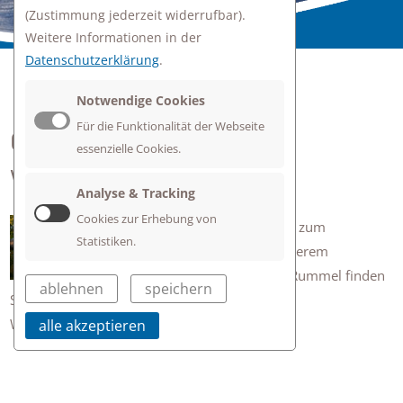
(Zustimmung jederzeit widerrufbar).
Weitere Informationen in der
Datenschutzerklärung
.
Notwendige Cookies
zurück zur Übersicht
Für die Funktionalität der Webseite
GEDANKEN ZUM
essenzielle Cookies.
WOCHENSCHLUSS
Analyse & Tracking
Cookies zur Erhebung von
Die aktuellen Gedanken zum
Statistiken.
Wochenschluss von unserem
Schulseelsorger Bernd Rummel finden
ablehnen
speichern
Sie
hier
.
Wir wünschen allen ein schönes Wochenende!
alle akzeptieren